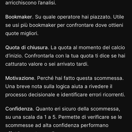
arricchiscono l’analisi.
Bookmaker
. Su quale operatore hai piazzato. Utile
se usi più bookmaker per confrontare dove ottieni
quote migliori.
Quota di chiusura
. La quota al momento del calcio
d’inizio. Confrontarla con la tua quota ti dice se hai
catturato valore o sei arrivato tardi.
Motivazione
. Perché hai fatto questa scommessa.
Una breve nota sulla logica aiuta a rivedere il
processo decisionale e identificare errori ricorrenti.
Confidenza
. Quanto eri sicuro della scommessa,
su una scala da 1 a 5. Permette di verificare se le
scommesse ad alta confidenza performano