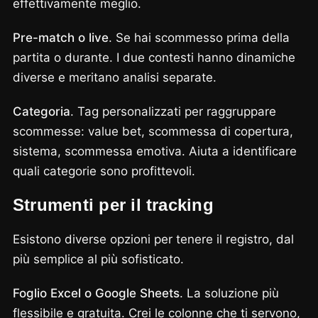
effettivamente meglio.
Pre-match o live
. Se hai scommesso prima della
partita o durante. I due contesti hanno dinamiche
diverse e meritano analisi separate.
Categoria
. Tag personalizzati per raggruppare
scommesse: value bet, scommessa di copertura,
sistema, scommessa emotiva. Aiuta a identificare
quali categorie sono profittevoli.
Strumenti per il tracking
Esistono diverse opzioni per tenere il registro, dal
più semplice al più sofisticato.
Foglio Excel o Google Sheets
. La soluzione più
flessibile e gratuita. Crei le colonne che ti servono,