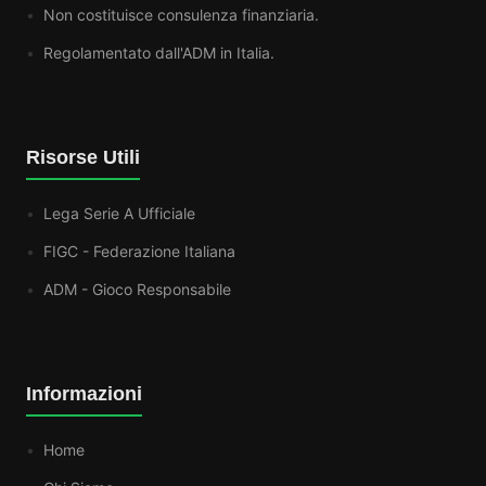
Non costituisce consulenza finanziaria.
Regolamentato dall'ADM in Italia.
Risorse Utili
Lega Serie A Ufficiale
FIGC - Federazione Italiana
ADM - Gioco Responsabile
Informazioni
Home