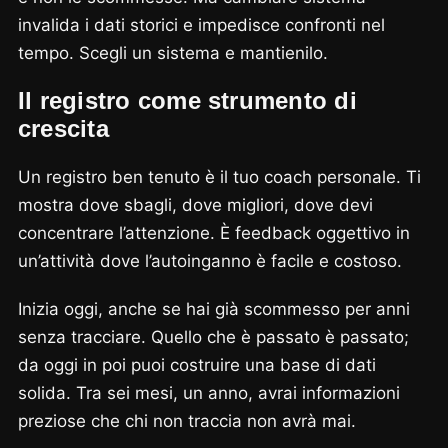
invalida i dati storici e impedisce confronti nel
tempo. Scegli un sistema e mantienilo.
Il registro come strumento di
crescita
Un registro ben tenuto è il tuo coach personale. Ti
mostra dove sbagli, dove migliori, dove devi
concentrare l’attenzione. È feedback oggettivo in
un’attività dove l’autoinganno è facile e costoso.
Inizia oggi, anche se hai già scommesso per anni
senza tracciare. Quello che è passato è passato;
da oggi in poi puoi costruire una base di dati
solida. Tra sei mesi, un anno, avrai informazioni
preziose che chi non traccia non avrà mai.