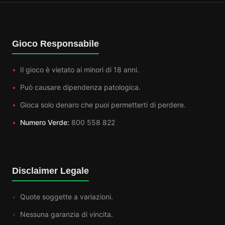
Gioco Responsabile
Il gioco è vietato ai minori di 18 anni.
Può causare dipendenza patologica.
Gioca solo denaro che puoi permetterti di perdere.
Numero Verde:
800 558 822
Disclaimer Legale
Quote soggette a variazioni.
Nessuna garanzia di vincita.