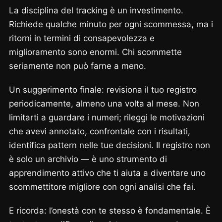
La disciplina del tracking è un investimento.
Richiede qualche minuto per ogni scommessa, ma i
ritorni in termini di consapevolezza e
miglioramento sono enormi. Chi scommette
seriamente non può farne a meno.
Un suggerimento finale: revisiona il tuo registro
periodicamente, almeno una volta al mese. Non
limitarti a guardare i numeri; rileggi le motivazioni
che avevi annotato, confrontale con i risultati,
identifica pattern nelle tue decisioni. Il registro non
è solo un archivio — è uno strumento di
apprendimento attivo che ti aiuta a diventare uno
scommettitore migliore con ogni analisi che fai.
E ricorda: l’onestà con te stesso è fondamentale. È