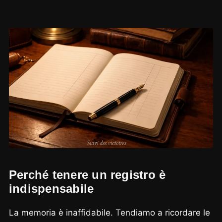
Perché tenere un registro è
indispensabile
La memoria è inaffidabile. Tendiamo a ricordare le