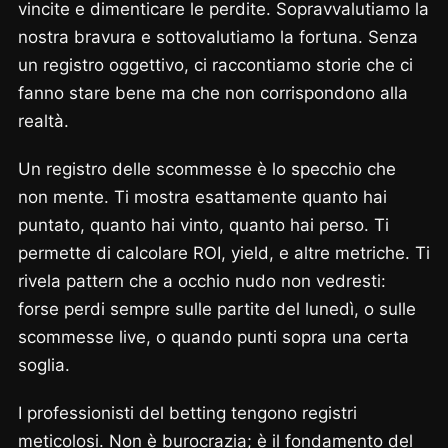
vincite e dimenticare le perdite. Sopravvalutiamo la
nostra bravura e sottovalutiamo la fortuna. Senza
un registro oggettivo, ci raccontiamo storie che ci
fanno stare bene ma che non corrispondono alla
realtà.
Un registro delle scommesse è lo specchio che
non mente. Ti mostra esattamente quanto hai
puntato, quanto hai vinto, quanto hai perso. Ti
permette di calcolare ROI, yield, e altre metriche. Ti
rivela pattern che a occhio nudo non vedresti:
forse perdi sempre sulle partite del lunedì, o sulle
scommesse live, o quando punti sopra una certa
soglia.
I professionisti del betting tengono registri
meticolosi. Non è burocrazia; è il fondamento del