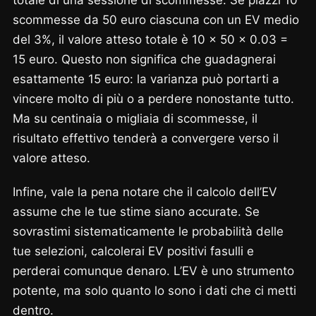
totale di una sessione di scommesse. Se piazzi 10
scommesse da 50 euro ciascuna con un EV medio
del 3%, il valore atteso totale è 10 × 50 × 0.03 =
15 euro. Questo non significa che guadagnerai
esattamente 15 euro: la varianza può portarti a
vincere molto di più o a perdere nonostante tutto.
Ma su centinaia o migliaia di scommesse, il
risultato effettivo tenderà a convergere verso il
valore atteso.
Infine, vale la pena notare che il calcolo dell’EV
assume che le tue stime siano accurate. Se
sovrastimi sistematicamente le probabilità delle
tue selezioni, calcolerai EV positivi fasulli e
perderai comunque denaro. L’EV è uno strumento
potente, ma solo quanto lo sono i dati che ci metti
dentro.