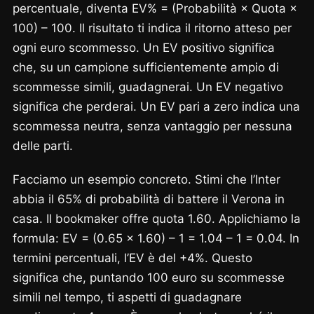
percentuale, diventa EV% = (Probabilità × Quota ×
100) – 100. Il risultato ti indica il ritorno atteso per
ogni euro scommesso. Un EV positivo significa
che, su un campione sufficientemente ampio di
scommesse simili, guadagnerai. Un EV negativo
significa che perderai. Un EV pari a zero indica una
scommessa neutra, senza vantaggio per nessuna
delle parti.
Facciamo un esempio concreto. Stimi che l’Inter
abbia il 65% di probabilità di battere il Verona in
casa. Il bookmaker offre quota 1.60. Applichiamo la
formula: EV = (0.65 × 1.60) – 1 = 1.04 – 1 = 0.04. In
termini percentuali, l’EV è del +4%. Questo
significa che, puntando 100 euro su scommesse
simili nel tempo, ti aspetti di guadagnare