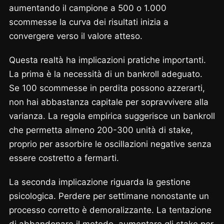
aumentando il campione a 500 o 1.000
scommesse la curva dei risultati inizia a
convergere verso il valore atteso.
Questa realtà ha implicazioni pratiche importanti.
La prima è la necessità di un bankroll adeguato.
Se 100 scommesse in perdita possono azzerarti,
non hai abbastanza capitale per sopravvivere alla
varianza. La regola empirica suggerisce un bankroll
che permetta almeno 200-300 unità di stake,
proprio per assorbire le oscillazioni negative senza
essere costretto a fermarti.
La seconda implicazione riguarda la gestione
psicologica. Perdere per settimane nonostante un
processo corretto è demoralizzante. La tentazione