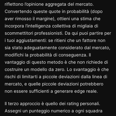
riflettono l’opinione aggregata del mercato.
Convertendo queste quote in probabilità (dopo
aver rimosso il margine), ottieni una stima che
incorpora l’intelligenza collettiva di migliaia di
scommettitori professionisti. Da qui puoi partire per
i tuoi aggiustamenti: se ritieni che un fattore non
sia stato adeguatamente considerato dal mercato,
modifichi la probabilità di conseguenza. Il
vantaggio di questo metodo è che non richiede di
costruire un modello da zero. Lo svantaggio è che
rischi di limitarti a piccole deviazioni dalla linea di
mercato, e quelle piccole deviazioni potrebbero
non essere sufficienti a generare edge reale.
Il terzo approccio è quello dei rating personali.
Assegni un punteggio numerico a ogni squadra