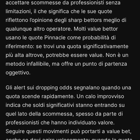
accettare scommesse da professionisti senza
limitazioni, il che significa che le sue quote
riflettono l’opinione degli sharp bettors meglio di
qualunque altro operatore. Molti value bettor
usano le quote Pinnacle come probabilità di
riferimento: se trovi una quota significativamente
più alta altrove, potrebbe essere value. Non è un
metodo infallibile, ma offre un punto di partenza
oggettivo.
Gli alert sui dropping odds segnalano quando una
quota scende rapidamente. Un calo improvviso
indica che soldi significativi stanno entrando su
quel lato della scommessa, spesso da parte di
professionisti che hanno individuato valore.
Seguire questi movimenti può portarti a value bet,