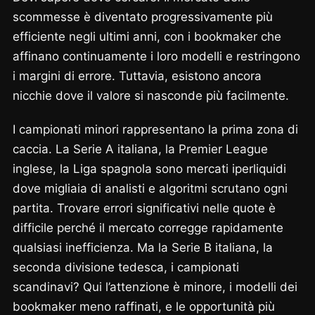
scommesse è diventato progressivamente più
efficiente negli ultimi anni, con i bookmaker che
affinano continuamente i loro modelli e restringono
i margini di errore. Tuttavia, esistono ancora
nicchie dove il valore si nasconde più facilmente.
I campionati minori rappresentano la prima zona di
caccia. La Serie A italiana, la Premier League
inglese, la Liga spagnola sono mercati iperliquidi
dove migliaia di analisti e algoritmi scrutano ogni
partita. Trovare errori significativi nelle quote è
difficile perché il mercato corregge rapidamente
qualsiasi inefficienza. Ma la Serie B italiana, la
seconda divisione tedesca, i campionati
scandinavi? Qui l’attenzione è minore, i modelli dei
bookmaker meno raffinati, e le opportunità più