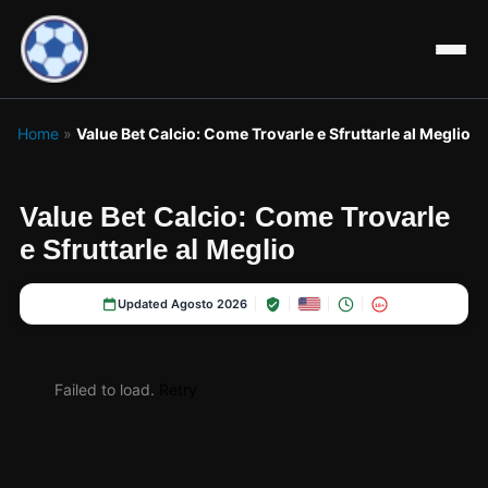
Home
»
Value Bet Calcio: Come Trovarle e Sfruttarle al Meglio
Value Bet Calcio: Come Trovarle
e Sfruttarle al Meglio
Updated Agosto 2026
18+
Failed to load.
Retry