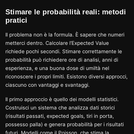
Stimare le probabilità reali: metodi
pratici
Il problema non è la formula. È sapere che numeri
metterci dentro. Calcolare l’Expected Value
richiede pochi secondi. Stimare correttamente le
probabilità può richiedere ore di analisi, anni di
esperienza, e una buona dose di umiltà nel
riconoscere i propri limiti. Esistono diversi approcci,
ciascuno con vantaggi e svantaggi.
Il primo approccio è quello dei modelli statistici.
Costruisci un sistema che analizza dati storici
(risultati passati, expected goals, tiri in porta,
possesso palla) e genera probabilità per i risultati
futuri. Modelli come il Poisson, che stima la