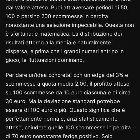
dal valore atteso. Puoi attraversare periodi di 50,
100 o persino 200 scommesse in perdita
nonostante una selezione impeccabile. Questa non
è sfortuna: è matematica. La distribuzione dei
risultati attorno alla media è naturalmente
dispersa, e prima che i grandi numeri entrino in
gioco, le fluttuazioni dominano.
Per dare un’idea concreta: con un edge del 3% e
scommesse a quota media 2.00, il profitto atteso
su 100 scommesse da 10 euro ciascuna è di circa
30 euro. Ma la deviazione standard potrebbe
essere di 100 euro o più. Questo significa che è
perfettamente normale, anzi statisticamente
atteso, chiudere quelle 100 scommesse in perdita
di 70 euro nonostante l’edge positivo. Solo