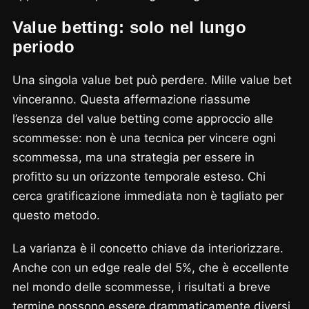
Value betting: solo nel lungo
periodo
Una singola value bet può perdere. Mille value bet
vinceranno. Questa affermazione riassume
l’essenza del value betting come approccio alle
scommesse: non è una tecnica per vincere ogni
scommessa, ma una strategia per essere in
profitto su un orizzonte temporale esteso. Chi
cerca gratificazione immediata non è tagliato per
questo metodo.
La varianza è il concetto chiave da interiorizzare.
Anche con un edge reale del 5%, che è eccellente
nel mondo delle scommesse, i risultati a breve
termine possono essere drammaticamente diversi