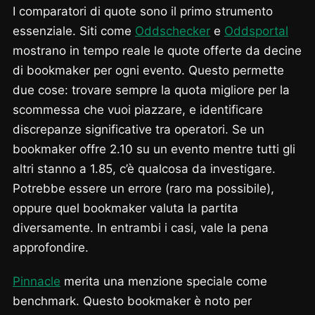
I comparatori di quote sono il primo strumento
essenziale. Siti come
Oddschecker
e
Oddsportal
mostrano in tempo reale le quote offerte da decine
di bookmaker per ogni evento. Questo permette
due cose: trovare sempre la quota migliore per la
scommessa che vuoi piazzare, e identificare
discrepanze significative tra operatori. Se un
bookmaker offre 2.10 su un evento mentre tutti gli
altri stanno a 1.85, c’è qualcosa da investigare.
Potrebbe essere un errore (raro ma possibile),
oppure quel bookmaker valuta la partita
diversamente. In entrambi i casi, vale la pena
approfondire.
Pinnacle
merita una menzione speciale come
benchmark. Questo bookmaker è noto per