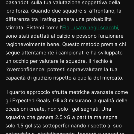
basandoti sulla tua valutazione soggettiva della
loro forza. Quando due squadre si affrontano, la
differenza tra i rating genera una probabilità
stimata. Sistemi come l’
Elo, usato negli scacchi
,
sono stati adattati al calcio e possono funzionare
ragionevolmente bene. Questo metodo premia chi
segue attentamente i campionati e ha sviluppato
un occhio per valutare le squadre. Il rischio è
l’overconfidence: potresti sopravvalutare la tua
capacità di giudizio rispetto a quella del mercato.
Il quarto approccio sfrutta metriche avanzate come
gli Expected Goals. Gli xG misurano la qualità delle
occasioni create, non solo i gol segnati. Una
squadra che genera 2.5 xG a partita ma segna
solo 1.5 gol sta sottoperformando rispetto al suo