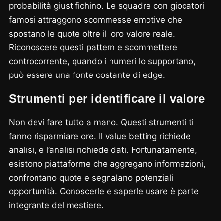
probabilità giustifichino. Le squadre con giocatori
famosi attraggono scommesse emotive che
spostano le quote oltre il loro valore reale.
Riconoscere questi pattern e scommettere
controcorrente, quando i numeri lo supportano,
può essere una fonte costante di edge.
Strumenti per identificare il valore
Non devi fare tutto a mano. Questi strumenti ti
fanno risparmiare ore. Il value betting richiede
analisi, e l’analisi richiede dati. Fortunatamente,
esistono piattaforme che aggregano informazioni,
confrontano quote e segnalano potenziali
opportunità. Conoscerle e saperle usare è parte
integrante del mestiere.