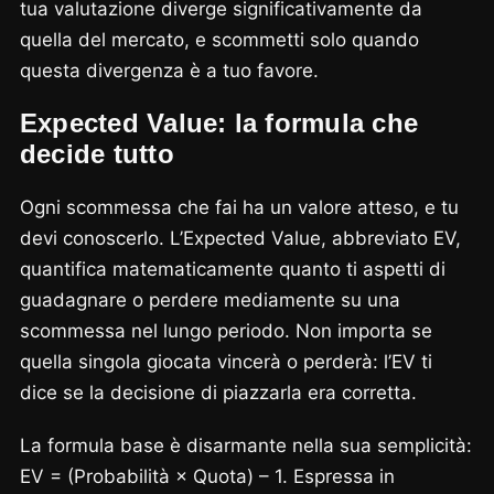
tua valutazione diverge significativamente da
quella del mercato, e scommetti solo quando
questa divergenza è a tuo favore.
Expected Value: la formula che
decide tutto
Ogni scommessa che fai ha un valore atteso, e tu
devi conoscerlo. L’Expected Value, abbreviato EV,
quantifica matematicamente quanto ti aspetti di
guadagnare o perdere mediamente su una
scommessa nel lungo periodo. Non importa se
quella singola giocata vincerà o perderà: l’EV ti
dice se la decisione di piazzarla era corretta.
La formula base è disarmante nella sua semplicità:
EV = (Probabilità × Quota) – 1. Espressa in