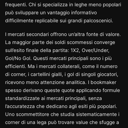
frequenti. Chi si specializza in leghe meno popolari
può sviluppare un vantaggio informativo
difficilmente replicabile sui grandi palcoscenici.
I mercati secondari offrono un’altra fonte di valore.
La maggior parte dei soldi scommessi converge
sull’esito finale della partita: 1X2, Over/Under,
Gol/No Gol. Questi mercati principali sono i più
efficienti. Ma i mercati collaterali, come il numero
di corner, i cartellini gialli, i gol di singoli giocatori,
ricevono meno attenzione analitica. I bookmaker
spesso derivano queste quote applicando formule
standardizzate ai mercati principali, senza
l’accuratezza che dedicano agli esiti più popolari.
Uno scommettitore che studia sistematicamente i
corner di una lega può trovare value che sfugge a