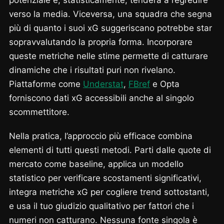
potenziale e, statisticamente, tenderà a regredire
verso la media. Viceversa, una squadra che segna
più di quanto i suoi xG suggeriscano potrebbe star
sopravvalutando la propria forma. Incorporare
queste metriche nelle stime permette di catturare
dinamiche che i risultati puri non rivelano.
Piattaforme come
Understat
,
FBref
e Opta
forniscono dati xG accessibili anche al singolo
scommettitore.
Nella pratica, l’approccio più efficace combina
elementi di tutti questi metodi. Parti dalle quote di
mercato come baseline, applica un modello
statistico per verificare scostamenti significativi,
integra metriche xG per cogliere trend sottostanti,
e usa il tuo giudizio qualitativo per fattori che i
numeri non catturano. Nessuna fonte singola è