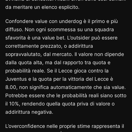
da meritare un elenco esplicito.
Confondere value con underdog è il primo e più
diffuso. Non ogni scommessa su una squadra
sfavorita è una value bet. L’outsider può essere
correttamente prezzato, o addirittura
sopravvalutato, dal mercato. Il valore non dipende
dalla quota alta, ma dal rapporto tra quota e
probabilità reale. Se il Lecce gioca contro la
Juventus e la quota per la vittoria del Lecce è
8.00, non significa automaticamente che sia value.
Potrebbe essere che le probabilità reali siano sotto
il 10%, rendendo quella quota priva di valore o
addirittura negativa.
L’overconfidence nelle proprie stime rappresenta il