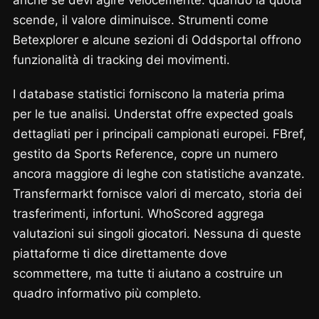
anche se devi agire velocemente: quando la quota
scende, il valore diminuisce. Strumenti come
Betexplorer e alcune sezioni di Oddsportal offrono
funzionalità di tracking dei movimenti.
I database statistici forniscono la materia prima
per le tue analisi. Understat offre expected goals
dettagliati per i principali campionati europei. FBref,
gestito da Sports Reference, copre un numero
ancora maggiore di leghe con statistiche avanzate.
Transfermarkt fornisce valori di mercato, storia dei
trasferimenti, infortuni. WhoScored aggrega
valutazioni sui singoli giocatori. Nessuna di queste
piattaforme ti dice direttamente dove
scommettere, ma tutte ti aiutano a costruire un
quadro informativo più completo.