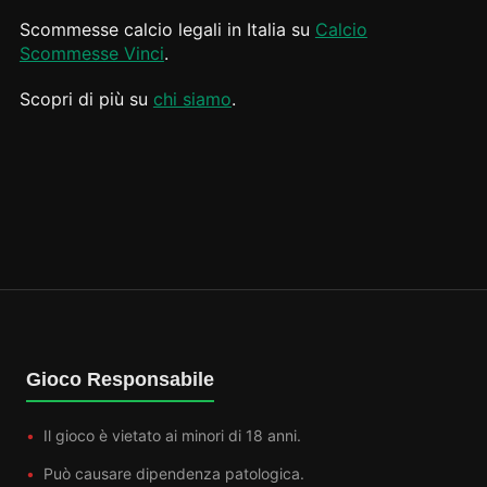
Scommesse calcio legali in Italia su
Calcio
Scommesse Vinci
.
Scopri di più su
chi siamo
.
Gioco Responsabile
Il gioco è vietato ai minori di 18 anni.
Può causare dipendenza patologica.