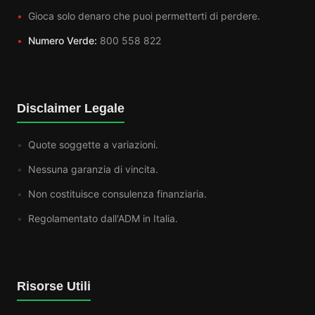
Gioca solo denaro che puoi permetterti di perdere.
Numero Verde:
800 558 822
Disclaimer Legale
Quote soggette a variazioni.
Nessuna garanzia di vincita.
Non costituisce consulenza finanziaria.
Regolamentato dall'ADM in Italia.
Risorse Utili