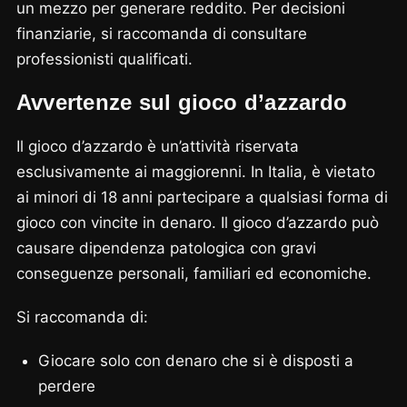
un mezzo per generare reddito. Per decisioni
finanziarie, si raccomanda di consultare
professionisti qualificati.
Avvertenze sul gioco d’azzardo
Il gioco d’azzardo è un’attività riservata
esclusivamente ai maggiorenni. In Italia, è vietato
ai minori di 18 anni partecipare a qualsiasi forma di
gioco con vincite in denaro. Il gioco d’azzardo può
causare dipendenza patologica con gravi
conseguenze personali, familiari ed economiche.
Si raccomanda di:
Giocare solo con denaro che si è disposti a
perdere