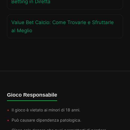
Betting in Diretta
Value Bet Calcio: Come Trovarle e Sfruttarle
al Meglio
Gioco Responsabile
Il gioco è vietato ai minori di 18 anni.
Può causare dipendenza patologica.