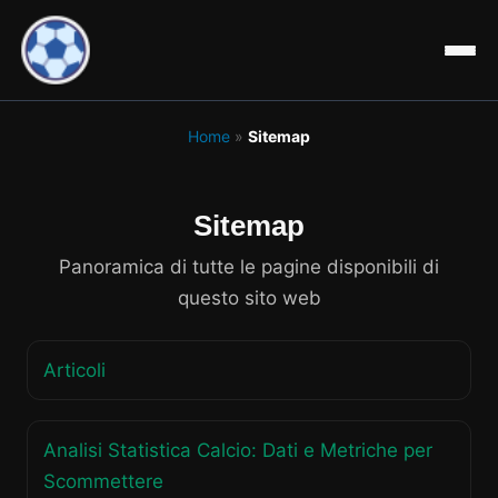
Home
»
Sitemap
Sitemap
Panoramica di tutte le pagine disponibili di
questo sito web
Articoli
Analisi Statistica Calcio: Dati e Metriche per
Scommettere