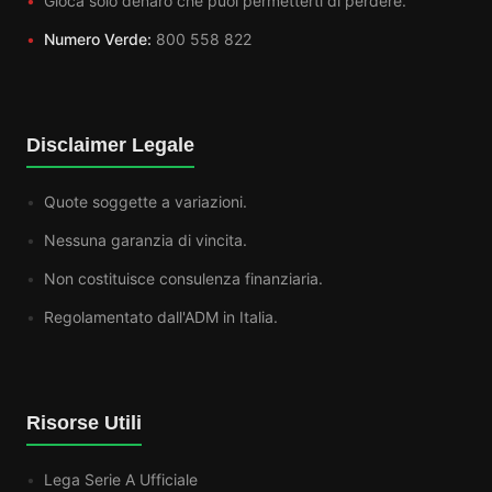
Gioca solo denaro che puoi permetterti di perdere.
Numero Verde:
800 558 822
Disclaimer Legale
Quote soggette a variazioni.
Nessuna garanzia di vincita.
Non costituisce consulenza finanziaria.
Regolamentato dall'ADM in Italia.
Risorse Utili
Lega Serie A Ufficiale