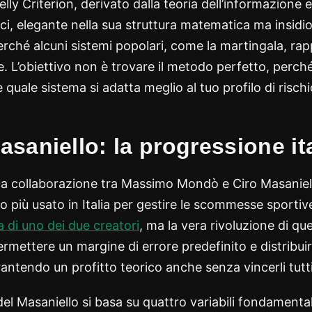
elly Criterion, derivato dalla teoria dell’informazione
cci, elegante nella sua struttura matematica ma insidios
ché alcuni sistemi popolari, come la martingala, ra
e. L’obiettivo non è trovare il metodo perfetto, perch
e quale sistema si adatta meglio al tuo profilo di rischi
saniello: la progressione it
a collaborazione tra Massimo Mondò e Ciro Masaniello
o più usato in Italia per gestire le scommesse sportiv
a di uno dei due creatori
, ma la vera rivoluzione di qu
ermettere un margine di errore predefinito e distribuire
arantendo un profitto teorico anche senza vincerli tutti
el Masaniello si basa su quattro variabili fondamental