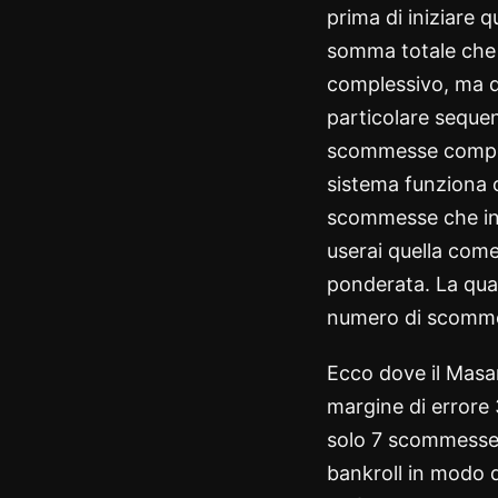
prima di iniziare q
somma totale che in
complessivo, ma di
particolare seque
scommesse compong
sistema funziona c
scommesse che int
userai quella come
ponderata. La quar
numero di scommes
Ecco dove il Masan
margine di errore 
solo 7 scommesse s
bankroll in modo d