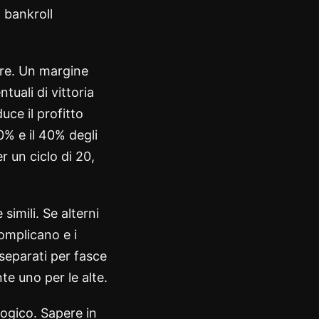
 bankroll
ore. Un margine
tuali di vittoria
uce il profitto
0% e il 40% degli
r un ciclo di 20,
imili. Se alterni
complicano e i
separati per fasce
te uno per le alte.
logico. Sapere in