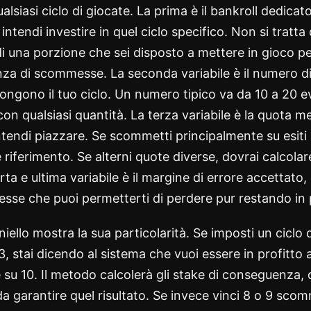
ualsiasi ciclo di giocate. La prima è il bankroll dedicat
tendi investire in quel ciclo specifico. Non si tratta 
 una porzione che sei disposto a mettere in gioco pe
nza di scommesse. La seconda variabile è il numero di
ono il tuo ciclo. Un numero tipico va da 10 a 20 eve
on qualsiasi quantità. La terza variabile è la quota me
endi piazzare. Se scommetti principalmente su esiti 
 riferimento. Se alterni quote diverse, dovrai calcola
ta e ultima variabile è il margine di errore accettat
se che puoi permetterti di perdere pur restando in p
iello mostra la sua particolarità. Se imposti un ciclo 
3, stai dicendo al sistema che vuoi essere in profitt
u 10. Il metodo calcolerà gli stake di conseguenza, d
a garantire quel risultato. Se invece vinci 8 o 9 scomm