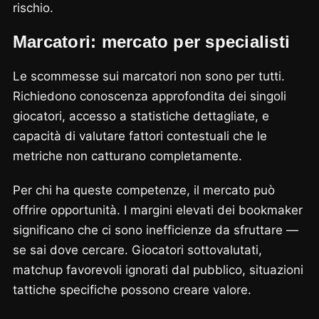
rischio.
Marcatori: mercato per specialisti
Le scommesse sui marcatori non sono per tutti.
Richiedono conoscenza approfondita dei singoli
giocatori, accesso a statistiche dettagliate, e
capacità di valutare fattori contestuali che le
metriche non catturano completamente.
Per chi ha queste competenze, il mercato può
offrire opportunità. I margini elevati dei bookmaker
significano che ci sono inefficienze da sfruttare —
se sai dove cercare. Giocatori sottovalutati,
matchup favorevoli ignorati dal pubblico, situazioni
tattiche specifiche possono creare valore.