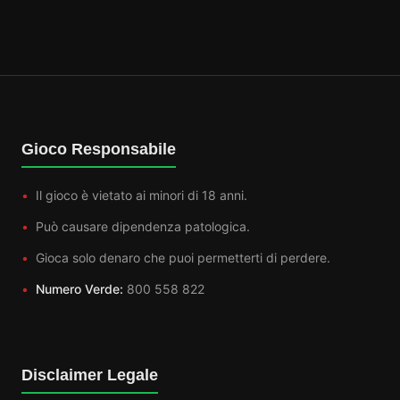
Gioco Responsabile
Il gioco è vietato ai minori di 18 anni.
Può causare dipendenza patologica.
Gioca solo denaro che puoi permetterti di perdere.
Numero Verde:
800 558 822
Disclaimer Legale