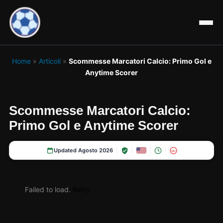
Home
»
Articoli
»
Scommesse Marcatori Calcio: Primo Gol e
Anytime Scorer
Scommesse Marcatori Calcio:
Primo Gol e Anytime Scorer
Updated Agosto 2026
18+
Failed to load.
Retry