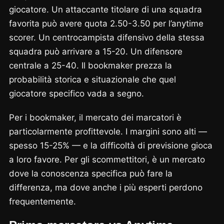
giocatore. Un attaccante titolare di una squadra
favorita può avere quota 2.50-3.50 per l’anytime
scorer. Un centrocampista difensivo della stessa
squadra può arrivare a 15-20. Un difensore
centrale a 25-40. Il bookmaker prezza la
probabilità storica e situazionale che quel
giocatore specifico vada a segno.
Per i bookmaker, il mercato dei marcatori è
particolarmente profittevole. I margini sono alti —
spesso 15-25% — e la difficoltà di previsione gioca
a loro favore. Per gli scommettitori, è un mercato
dove la conoscenza specifica può fare la
differenza, ma dove anche i più esperti perdono
frequentemente.