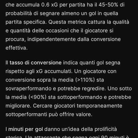
che accumula 0.6 xG per partita ha il 45-50% di
probabilità di segnare almeno un gol in quella
partita specifica. Questa metrica cattura la qualità
e quantità delle occasioni che il giocatore si
procura, indipendentemente dalla conversione
effettiva.
Il
tasso di conversione
indica quanti gol segna
rispetto agli xG accumulati. Un giocatore con
conversione sopra la media (>110%) sta
sovraperformando e potrebbe regredire. Uno sotto
la media (<90%) sta sottoperformando e potrebbe
migliorare. Cercare giocatori temporaneamente
sottoperformanti può offrire valore.
I
minuti per gol
danno un’idea della prolificità
storica. Un attaccante che segna ogni 90 minuti è