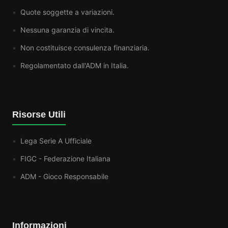
Quote soggette a variazioni.
Nessuna garanzia di vincita.
Non costituisce consulenza finanziaria.
Regolamentato dall'ADM in Italia.
Risorse Utili
Lega Serie A Ufficiale
FIGC - Federazione Italiana
ADM - Gioco Responsabile
Informazioni