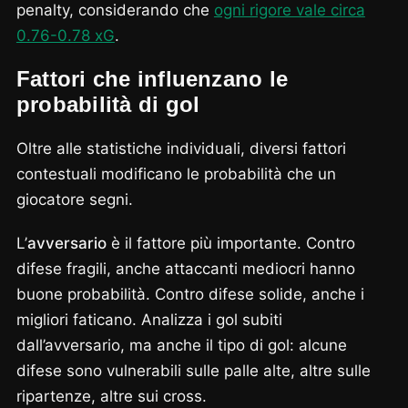
penalty, considerando che
ogni rigore vale circa
0.76-0.78 xG
.
Fattori che influenzano le
probabilità di gol
Oltre alle statistiche individuali, diversi fattori
contestuali modificano le probabilità che un
giocatore segni.
L’
avversario
è il fattore più importante. Contro
difese fragili, anche attaccanti mediocri hanno
buone probabilità. Contro difese solide, anche i
migliori faticano. Analizza i gol subiti
dall’avversario, ma anche il tipo di gol: alcune
difese sono vulnerabili sulle palle alte, altre sulle
ripartenze, altre sui cross.