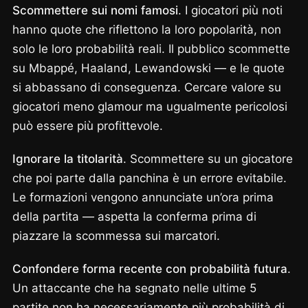
Scommettere sui nomi famosi
. I giocatori più noti
hanno quote che riflettono la loro popolarità, non
solo le loro probabilità reali. Il pubblico scommette
su Mbappé, Haaland, Lewandowski — e le quote
si abbassano di conseguenza. Cercare valore su
giocatori meno glamour ma ugualmente pericolosi
può essere più profittevole.
Ignorare la titolarità
. Scommettere su un giocatore
che poi parte dalla panchina è un errore evitabile.
Le formazioni vengono annunciate un’ora prima
della partita — aspetta la conferma prima di
piazzare la scommessa sui marcatori.
Confondere forma recente con probabilità futura
.
Un attaccante che ha segnato nelle ultime 5
partite non ha necessariamente più probabilità di