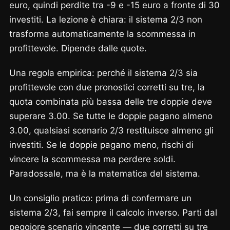
euro, quindi perdite tra -9 e -15 euro a fronte di 30
investiti. La lezione è chiara: il sistema 2/3 non
trasforma automaticamente la scommessa in
profittevole. Dipende dalle quote.
Una regola empirica: perché il sistema 2/3 sia
profittevole con due pronostici corretti su tre, la
quota combinata più bassa delle tre doppie deve
superare 3.00. Se tutte le doppie pagano almeno
3.00, qualsiasi scenario 2/3 restituisce almeno gli
investiti. Se le doppie pagano meno, rischi di
vincere la scommessa ma perdere soldi.
Paradossale, ma è la matematica del sistema.
Un consiglio pratico: prima di confermare un
sistema 2/3, fai sempre il calcolo inverso. Parti dal
peggiore scenario vincente — due corretti su tre