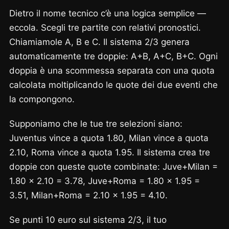
Dietro il nome tecnico c’è una logica semplice —
eccola. Scegli tre partite con relativi pronostici.
Chiamiamole A, B e C. Il sistema 2/3 genera
automaticamente tre doppie: A+B, A+C, B+C. Ogni
doppia è una scommessa separata con una quota
calcolata moltiplicando le quote dei due eventi che
la compongono.
Supponiamo che le tue tre selezioni siano:
Juventus vince a quota 1.80, Milan vince a quota
2.10, Roma vince a quota 1.95. Il sistema crea tre
doppie con queste quote combinate: Juve+Milan =
1.80 × 2.10 = 3.78, Juve+Roma = 1.80 × 1.95 =
3.51, Milan+Roma = 2.10 × 1.95 = 4.10.
Se punti 10 euro sul sistema 2/3, il tuo