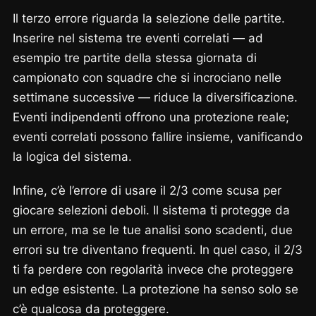
Il terzo errore riguarda la selezione delle partite.
Inserire nel sistema tre eventi correlati — ad
esempio tre partite della stessa giornata di
campionato con squadre che si incrociano nelle
settimane successive — riduce la diversificazione.
Eventi indipendenti offrono una protezione reale;
eventi correlati possono fallire insieme, vanificando
la logica del sistema.
Infine, c’è l’errore di usare il 2/3 come scusa per
giocare selezioni deboli. Il sistema ti protegge da
un errore, ma se le tue analisi sono scadenti, due
errori su tre diventano frequenti. In quel caso, il 2/3
ti fa perdere con regolarità invece che proteggere
un edge esistente. La protezione ha senso solo se
c’è qualcosa da proteggere.