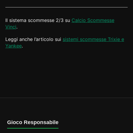
Il sistema scommesse 2/3 su
Calcio Scommesse
Vinci
.
Leggi anche l’articolo sui
sistemi scommesse Trixie e
Yankee
.
Gioco Responsabile