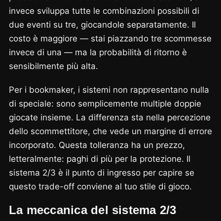
invece sviluppa tutte le combinazioni possibili di
due eventi su tre, giocandole separatamente. Il
costo è maggiore — stai piazzando tre scommesse
invece di una — ma la probabilità di ritorno è
sensibilmente più alta.
Per i bookmaker, i sistemi non rappresentano nulla
di speciale: sono semplicemente multiple doppie
giocate insieme. La differenza sta nella percezione
dello scommettitore, che vede un margine di errore
incorporato. Questa tolleranza ha un prezzo,
letteralmente: paghi di più per la protezione. Il
sistema 2/3 è il punto di ingresso per capire se
questo trade-off conviene al tuo stile di gioco.
La meccanica del sistema 2/3